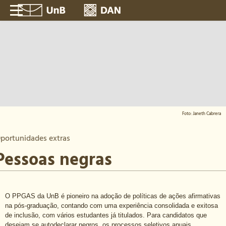
Foto: Janeth Cabrera
portunidades extras
Pessoas negras
O PPGAS da UnB é pioneiro na adoção de políticas de ações afirmativas
na pós-graduação, contando com uma experiência consolidada e exitosa
de inclusão, com vários estudantes já titulados. Para candidatos que
desejam se autodeclarar negros, os processos seletivos anuais